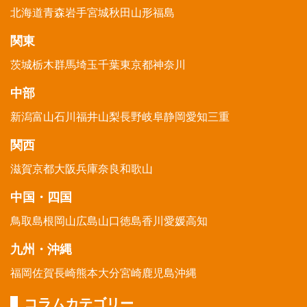
北海道
青森
岩手
宮城
秋田
山形
福島
関東
茨城
栃木
群馬
埼玉
千葉
東京都
神奈川
中部
新潟
富山
石川
福井
山梨
長野
岐阜
静岡
愛知
三重
関西
滋賀
京都
大阪
兵庫
奈良
和歌山
中国・四国
鳥取
島根
岡山
広島
山口
徳島
香川
愛媛
高知
九州・沖縄
福岡
佐賀
長崎
熊本
大分
宮崎
鹿児島
沖縄
コラムカテゴリー