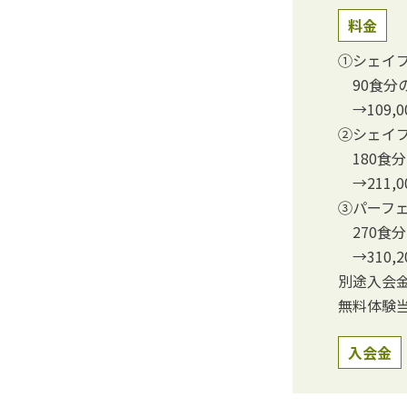
料金
①シェイプ
90食分
→109,0
②シェイプ
180食
→211,0
③パーフェ
270食
→310,2
別途入会金5
無料体験
入会金