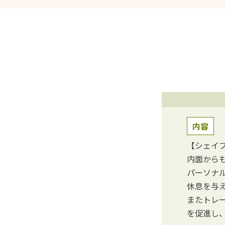
内容
【シェイ
内面から
パーソナ
休息を与
またトレ
を促進し