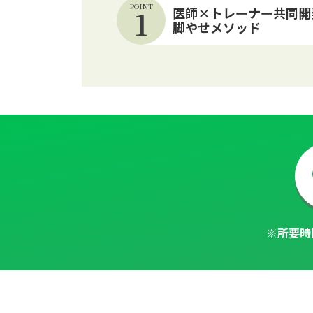
POINT
1
医師×トレーナー共同開
脚やせメソッド
※所要時