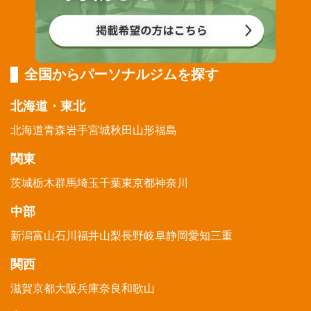
全国からパーソナルジムを探す
北海道・東北
北海道
青森
岩手
宮城
秋田
山形
福島
関東
茨城
栃木
群馬
埼玉
千葉
東京都
神奈川
中部
新潟
富山
石川
福井
山梨
長野
岐阜
静岡
愛知
三重
関西
滋賀
京都
大阪
兵庫
奈良
和歌山