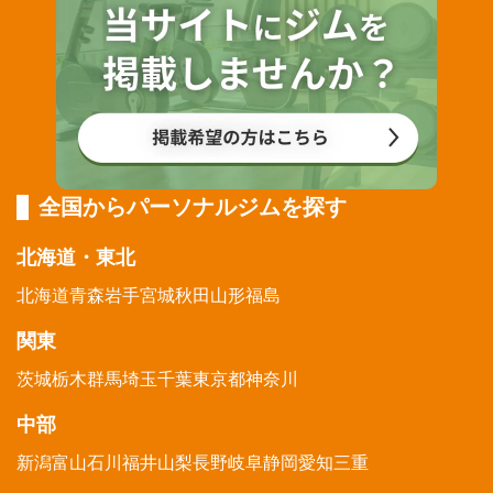
全国からパーソナルジムを探す
北海道・東北
北海道
青森
岩手
宮城
秋田
山形
福島
関東
茨城
栃木
群馬
埼玉
千葉
東京都
神奈川
中部
新潟
富山
石川
福井
山梨
長野
岐阜
静岡
愛知
三重