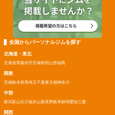
全国からパーソナルジムを探す
北海道・東北
北海道
青森
岩手
宮城
秋田
山形
福島
関東
茨城
栃木
群馬
埼玉
千葉
東京都
神奈川
中部
新潟
富山
石川
福井
山梨
長野
岐阜
静岡
愛知
三重
関西