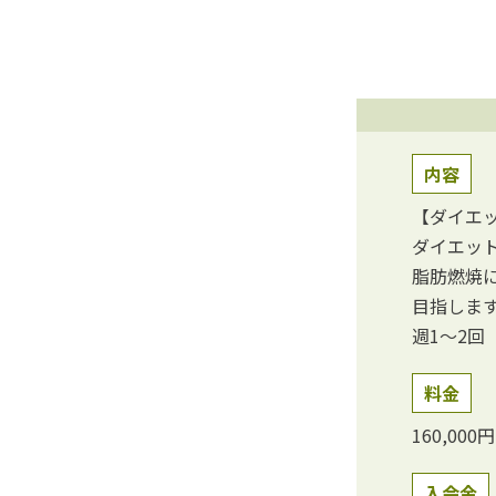
内容
【ダイエ
ダイエッ
脂肪燃焼
⽬指しま
週1〜2回
料金
160,00
入会金