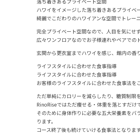
落ち着きあるプライベート空間
ハワイをイメージした落ち着きあるプライベ
綺麗でこだわりのハワイアンな空間でトレー
完全プライベート空間なので、⼈⽬を気にせ
広々ワンフロアなのでお⼦様連れやペアでの
⽞関から更⾐室までハワイを感じ、館内の⾹
ライフスタイルに合わせた⾷事指導
ライフスタイルに合わせた⾷事指導
お客様のライフスタイルに合わせた⾷事法を
ただ単純にカロリーを減らしたり、糖質制限
RinoRiseではただ痩せる・体重を落とす
そのために⾝体作りに必要な五大栄養素をバ
ります。
コース終了後も続けていける⾷事法となりま