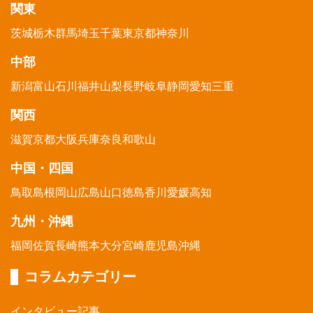
関東
茨城
栃木
群馬
埼玉
千葉
東京都
神奈川
中部
新潟
富山
石川
福井
山梨
長野
岐阜
静岡
愛知
三重
関西
滋賀
京都
大阪
兵庫
奈良
和歌山
中国・四国
鳥取
島根
岡山
広島
山口
徳島
香川
愛媛
高知
九州・沖縄
福岡
佐賀
長崎
熊本
大分
宮崎
鹿児島
沖縄
コラムカテゴリー
インタビュー記事