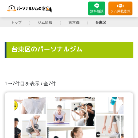
無料相談
ジム掲載依頼
トップ
⟩
ジム情報
⟩
東京都
⟩
台東区
台東区のパーソナルジム
1〜7件目を表示 / 全7件