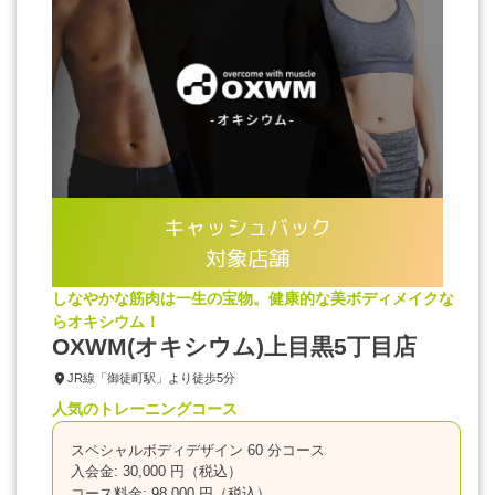
キャッシュバック
対象店舗
しなやかな筋肉は一生の宝物。健康的な美ボディメイクな
らオキシウム！
OXWM(オキシウム)上目黒5丁目店
JR線「御徒町駅」より徒歩5分
人気のトレーニングコース
スペシャルボディデザイン 60 分コース
入会金: 30,000 円（税込）
コース料金: 98,000 円（税込）