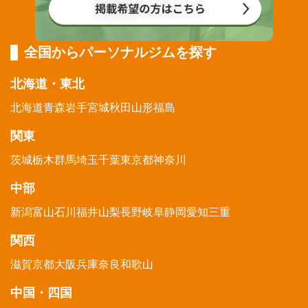
全国からパーソナルジムを探す
北海道・東北
北海道
青森
岩手
宮城
秋田
山形
福島
関東
茨城
栃木
群馬
埼玉
千葉
東京都
神奈川
中部
新潟
富山
石川
福井
山梨
長野
岐阜
静岡
愛知
三重
関西
滋賀
京都
大阪
兵庫
奈良
和歌山
中国・四国