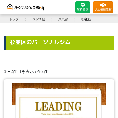
無料相談
ジム掲載依頼
トップ
⟩
ジム情報
⟩
東京都
⟩
杉並区
杉並区のパーソナルジム
1〜2件目を表示 / 全2件