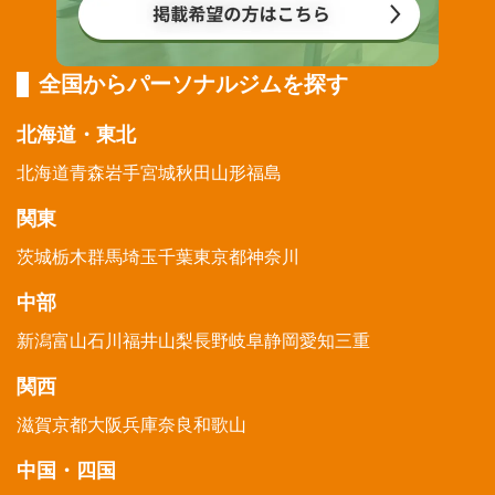
全国からパーソナルジムを探す
北海道・東北
北海道
青森
岩手
宮城
秋田
山形
福島
関東
茨城
栃木
群馬
埼玉
千葉
東京都
神奈川
中部
新潟
富山
石川
福井
山梨
長野
岐阜
静岡
愛知
三重
関西
滋賀
京都
大阪
兵庫
奈良
和歌山
中国・四国