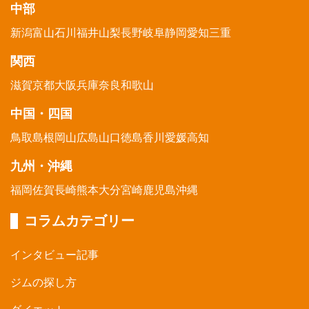
中部
新潟
富山
石川
福井
山梨
長野
岐阜
静岡
愛知
三重
関西
滋賀
京都
大阪
兵庫
奈良
和歌山
中国・四国
鳥取
島根
岡山
広島
山口
徳島
香川
愛媛
高知
九州・沖縄
福岡
佐賀
長崎
熊本
大分
宮崎
鹿児島
沖縄
コラムカテゴリー
インタビュー記事
ジムの探し方