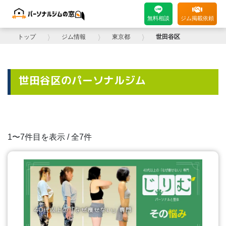
無料相談
ジム掲載依頼
トップ
⟩
ジム情報
⟩
東京都
⟩
世田谷区
世田谷区のパーソナルジム
1〜7件目を表示 / 全7件