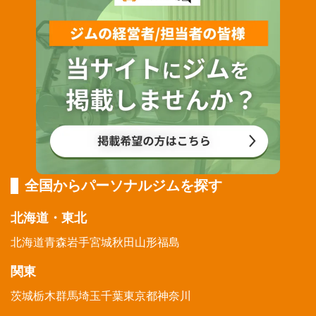
全国からパーソナルジムを探す
北海道・東北
北海道
青森
岩手
宮城
秋田
山形
福島
関東
茨城
栃木
群馬
埼玉
千葉
東京都
神奈川