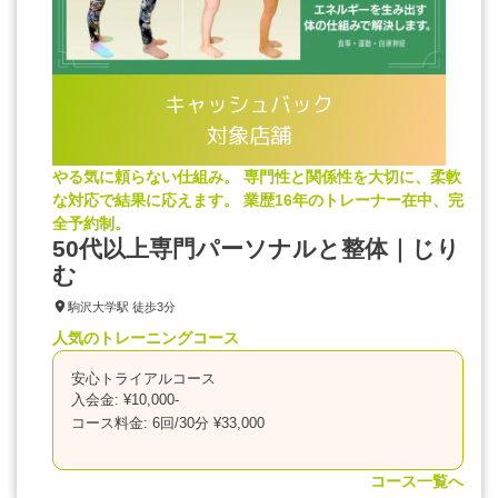
キャッシュバック
対象店舗
やる気に頼らない仕組み。 専門性と関係性を大切に、柔軟
な対応で結果に応えます。 業歴16年のトレーナー在中、完
全予約制。
50代以上専門パーソナルと整体｜じり
む
駒沢大学駅 徒歩3分
人気のトレーニングコース
安心トライアルコース
入会金: ¥10,000-
コース料金: 6回/30分 ¥33,000
コース一覧へ